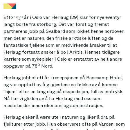
Etter syv år i Oslo var Herlaug (29) klar for nye eventyr
langt borte fra storborg. Det var først og fremst
partnerens jobb på Svalbard som lokket henne nordover,
men det er naturen, den friske arktiske luften og de
fantastiske fjellene som er medvirkende årsaker til at
Herlaug fortsatt ønsker å bo i Arktis. Hennes tidligere
karriere som sykepleier i Oslo er erstattet av helt andre
0
oppgaver på 78
Nord.
Herlaug jobbet ett år i resepsjonen på Basecamp Hotel,
og var opptatt av å gi gjestene en følelse av å komme
“hjem” etter en lang dag på ekspedisjon, full av inntrykk.
Nå har vi gleden av å ha Herlaug med oss som
medarbeider innen økonomi og administrasjon.
Herlaug elsker å være ute i naturen og liker å dra på
fjellturer etter jobb. Hun observeres ofte på Varden, som